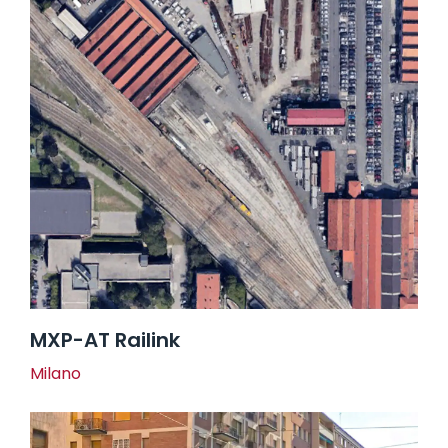
MXP-AT Railink
Milano