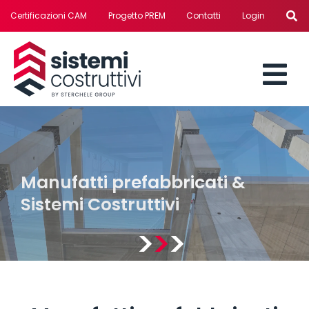
Salta
Certificazioni CAM
Progetto PREM
Contatti
Login
al
contenuto
Tog
MANUFATTI PREFABBRICATI
Nav
SISTEMI
Manufatti prefabbricati &
Sistemi Costruttivi
SERVIZI
REALIZZAZIONI
SOLUZIONI PER