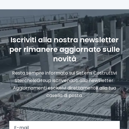
Iscriviti alla nostra newsletter
per rimanere aggiornato sulle
novità
Resta sempre informato sui Sistemi Costruttivi
StercheleGroup iscrivendoti alla newsletter.
Aggiornamenti esclusivi direttamente alla tua
casella di posta.
P
P
E
r
o