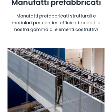
Manufatti prefabbricati
NEWS
Manufatti prefabbricati strutturali e
modulari per cantieri efficienti: scopri la
FAQ E APPROFONDIMENTI
nostra gamma di elementi costruttivi
CHI SIAMO
STERCHELE GROUP
CELLULE BAGNO
PAVIMENTI E RIVESTIMENTI