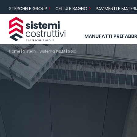
Salta
STERCHELE GROUP
CELLULE BAGNO
PAVIMENTI E MATERIA
al
contenuto
MANUFATTI PREFABBR
TRAVI PREM
SISTEMA PREM
SUPPORTO AL PROGETTISTA
SVILUPPATORE
FAQ E APPROFONDIMENTI
AREE DI BUSINESS
PILASTRI
SISTEMA
CERTIFI
Home
|
Sistemi
|
Sistema PREM
|
Solai
NODI
SUPPORTO AL COLLAUDO
COMMITTENTE