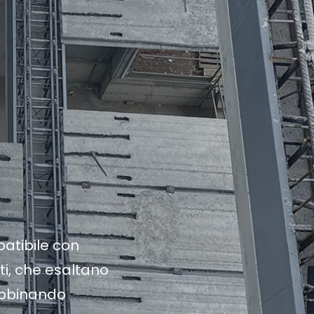
atibile con
ti, che esaltano
abbinando