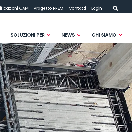
ificazioni CAM
Progetto PREM
Contatti
Login
SOLUZIONI PER
NEWS
CHI SIAMO
 PREFABBRICATE
POSA IN OPERA
IMPRESA
LAVORA CON NOI
MANUFATTI SPECIALI E
DI COMPLETAMENTO