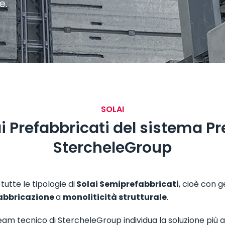
e.
SOLAI
ai Prefabbricati del sistema P
StercheleGroup
utte le tipologie di
Solai Semiprefabbricati
, cioè con 
abbricazione
a
monoliticità strutturale
.
 team tecnico di StercheleGroup individua la soluzione più 